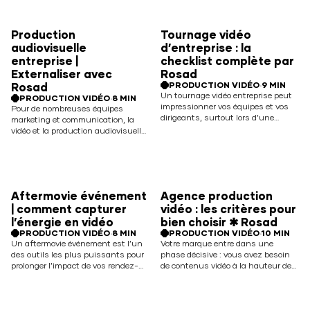
mémorable. Pour un grand compte,
devenir le pivot de votre campagne
chaque seconde compte et chaque
de lancement, sur vos réseaux
choix créatif engage l’image de la
sociaux comme sur vos supports de
Production
Tournage vidéo
marque. Read More
marque. La réalisation d’un clip
audiovisuelle
d’entreprise : la
promotionnel, ou… Read More
entreprise |
checklist complète par
Externaliser avec
Rosad
PRODUCTION VIDÉO
·
9 MIN
Rosad
Un tournage vidéo entreprise peut
PRODUCTION VIDÉO
·
8 MIN
impressionner vos équipes et vos
Pour de nombreuses équipes
dirigeants, surtout lors d’une
marketing et communication, la
première expérience. Pourtant, avec
vidéo et la production audiovisuelle
une préparation rigoureuse, ce
entreprise sont devenues un
moment devient un levier de
incontournable. Mais dès que les
communication fluide, cadré et
besoins s’intensifient, une
rassurant pour tout le monde.
question revient
Nous vous proposons ici une
systématiquement : faut-il
Aftermovie événement
Agence production
checklist opérationnelle issue de
internaliser la production
notre pratique quotidienne… Read
| comment capturer
vidéo : les critères pour
audiovisuelle ou la confier à une
More
agence spécialisée ? Entre pression
l’énergie en vidéo
bien choisir ✱ Rosad
budgétaire, enjeux d’image et
PRODUCTION VIDÉO
·
8 MIN
PRODUCTION VIDÉO
·
10 MIN
besoins de réactivité,… Read More
Un aftermovie événement est l’un
Votre marque entre dans une
des outils les plus puissants pour
phase décisive : vous avez besoin
prolonger l’impact de vos rendez-
de contenus vidéo à la hauteur de
vous de marque. En quelques
vos ambitions, et le choix de votre
minutes, il condense les moments
agence de production vidéo
forts d’une convention, d’un
impactera directement votre image,
lancement ou d’un séminaire et en
vos campagnes et vos résultats