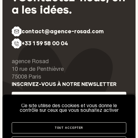
a
les
idées.
c
o
n
t
a
c
t
@
a
g
e
n
c
e
-
r
o
s
a
d
.
c
o
m
+
3
3
1
5
9
5
8
0
0
0
4
agence Rosad
agence de création de contenus et
10 rue de Penthièvre
75008
Paris
INSCRIVEZ-VOUS À NOTRE NEWSLETTER
Ce site utilise des cookies et vous donne le
contrôle sur ceux que vous souhaitez activer
Je m'inscris
TOUT ACCEPTER