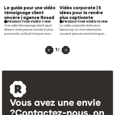
restitue l’ambiance. Bien conçu, il
marketing. Entre showreels
Le guide pour une vidéo
Vidéo corporate | 5
devient une véritable capsule
spectaculaires, promesses
témoignage client
idées pour la rendre
temporelle qui capture l’énergie,
chiffrées et écarts de budget, la…
les… Read More
Read More
sincère | agence Rosad
plus captivante
PRODUCTION VIDÉO
·
7 MIN
PRODUCTION VIDÉO
·
10 MIN
Une vidéo témoignage client peut
La vidéo corporate reste pour
devenir votre preuve sociale la plus
beaucoup un mal nécessaire,
puissante, surtout lorsque vous
souvent perçue comme longue,
vous adressez à des décideurs déjà
convenue et oubliable. Pourtant, en
très sollicités. Mais si elle sonne
2026, 91 % des entreprises utilisent
comme une publicité, elle produit
déjà la vidéo comme levier
1
2
l’effet inverse et alimente la
stratégique et observent jusqu’à
méfiance. La différence entre un
80 % de conversion en plus
témoignage inspirant et un spot
lorsqu’elle est bien pensée par
déguisé tient… Read More
rapport à d’autres formats. La
question n’est… Read More
Vous
avez
une
envie
?
Contactez-nous,
on