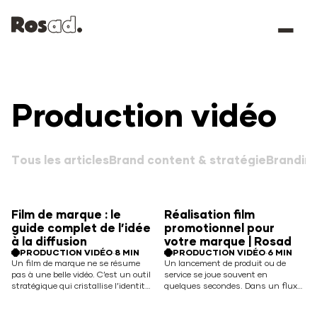
Panneau de gestion des cookies
Production
vidéo
B
r
B
a
r
n
a
d
n
i
n
d
T
o
c
o
u
s
n
t
l
e
e
s
n
t
a
&
r
t
i
s
c
t
l
r
e
a
s
t
é
g
i
e
Film de marque : le
Réalisation film
guide complet de l’idée
promotionnel pour
à la diffusion
votre marque | Rosad
PRODUCTION VIDÉO
·
8 MIN
PRODUCTION VIDÉO
·
6 MIN
Un film de marque ne se résume
Un lancement de produit ou de
pas à une belle vidéo. C’est un outil
service se joue souvent en
stratégique qui cristallise l’identité,
quelques secondes. Dans un flux
les valeurs et l’ambition de votre
saturé de contenus, un clip
entreprise dans un format court et
promotionnel bien pensé peut