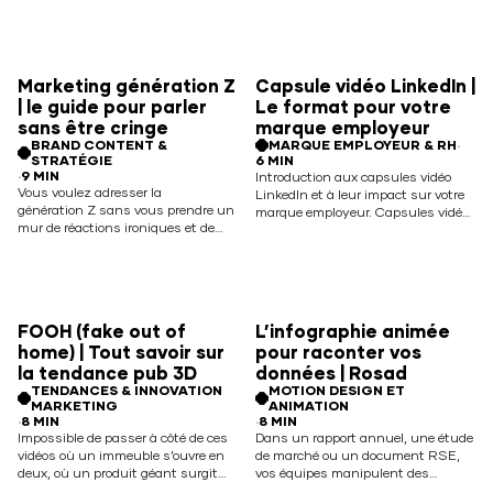
plusieurs lignes de services et une
complexité freine souvent
gouvernance interne souvent
l’adhésion. Une vidéo explicative
lourde. Les attentes envers vous,
animée bien conçue peut, en moins
responsable social media, sont
de 90 secondes, transformer un
élevées : respecter les codes de…
Marketing génération Z
Capsule vidéo LinkedIn |
sujet technique en récit fluide et
Read More
| le guide pour parler
Le format pour votre
mémorisable qui démontre… Read
More
sans être cringe
marque employeur
BRAND CONTENT &
MARQUE EMPLOYEUR & RH
·
STRATÉGIE
6 MIN
·
9 MIN
Introduction aux capsules vidéo
Vous voulez adresser la
LinkedIn et à leur impact sur votre
génération Z sans vous prendre un
marque employeur. Capsules vidéo
mur de réactions ironiques et de
LinkedIn : Le format gagnant pour
commentaires moqueurs. Le défi
votre marque employeur Temps de
est réel, surtout pour une marque
lecture : ~10 min Sommaire Qu’est-
installée avec des process
ce qu’une capsule vidéo LinkedIn
marketing bien rodés. Le marketing
efficace ? Caractéristiques
génération Z impose de repenser
techniques clés Idées de formats de
FOOH (fake out of
L’infographie animée
vos contenus, vos preuves et même
capsules Méthode… Read More
home) | Tout savoir sur
pour raconter vos
la façon dont vous concevez… Read
More
la tendance pub 3D
données | Rosad
TENDANCES & INNOVATION
MOTION DESIGN ET
MARKETING
ANIMATION
·
8 MIN
·
8 MIN
Impossible de passer à côté de ces
Dans un rapport annuel, une étude
vidéos où un immeuble s’ouvre en
de marché ou un document RSE,
deux, où un produit géant surgit
vos équipes manipulent des
d’une façade ou où une place
milliers de données. Pourtant, une