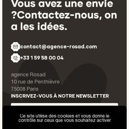
Vous
avez
une
envie
?
Contactez-nous,
on
a
les
idées.
c
o
n
t
a
c
t
@
a
g
e
n
c
e
-
r
o
s
a
d
.
c
o
m
+
3
3
1
5
9
5
8
0
0
0
4
agence Rosad
agence de création de contenus et
10 rue de Penthièvre
75008
Paris
INSCRIVEZ-VOUS À NOTRE NEWSLETTER
Ce site utilise des cookies et vous donne le
contrôle sur ceux que vous souhaitez activer
Je m'inscris