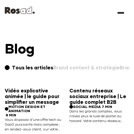
Panneau de gestion des cookies
Blog
B
r
B
a
r
n
a
n
d
T
o
c
o
u
s
n
t
l
e
e
s
n
t
a
&
r
t
i
s
c
t
l
r
e
a
s
t
é
g
i
e
Vidéo explicative
Contenu réseaux
animée | le guide pour
sociaux entreprise | Le
simplifier un message
guide complet B2B
MOTION DESIGN ET
SOCIAL MEDIA
·
7 MIN
ANIMATION
Dans les grands comptes, vous
·
8 MIN
n’avez plus le luxe de poster au
Vous disposez d’une offre tech ou
hasard. Votre contenu réseaux
SaaS puissante mais complexe ;
sociaux B2B doit soutenir des
en rendez-vous client, sur votre
cycles de vente complexes,
site ou en campagne média, cette