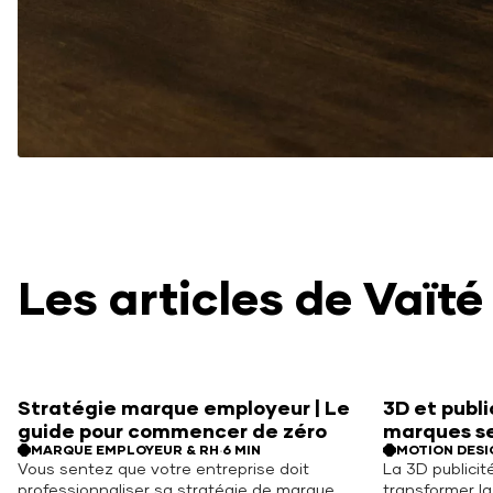
Les
articles
de
Vaïté
Stratégie marque employeur | Le
3D et publ
guide pour commencer de zéro
marques s
MARQUE EMPLOYEUR & RH
·
6 MIN
MOTION DESI
Vous sentez que votre entreprise doit
La 3D publicit
professionnaliser sa stratégie de marque
transformer l