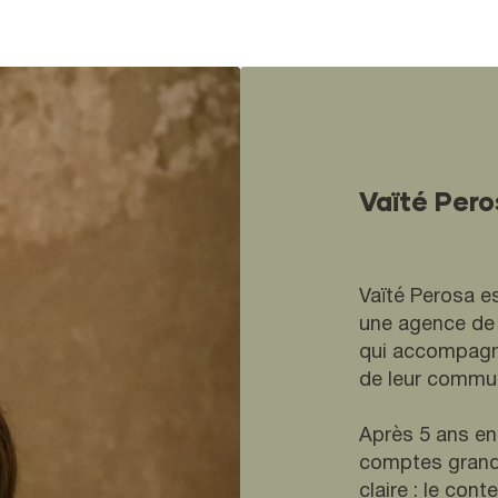
Vaïté Pero
Vaïté Perosa e
une agence de 
qui accompagn
de leur commun
Après 5 ans en
comptes grands
claire : le con