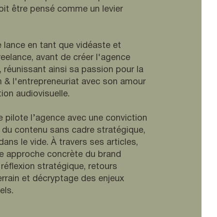
doit être pensé comme un levier
e lance en tant que vidéaste et
eelance, avant de créer l'agence
 réunissant ainsi sa passion pour la
& l'entrepreneuriat avec son amour
ion audiovisuelle.
le pilote l’agence avec une conviction
e du contenu sans cadre stratégique,
dans le vide. À travers ses articles,
ne approche concrète du brand
 réflexion stratégique, retours
errain et décryptage des enjeux
els.