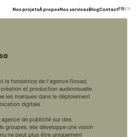
N
N
o
À
o
C
s
s
p
o
B
s
p
r
n
e
l
o
o
r
t
r
o
p
a
g
v
j
o
c
i
e
c
t
s
t
e
s
s
FR
EN
sa
st la fondatrice de l'agence Rosad,
création et production audiovisuelle
e les marques dans le déploiement
ication digitale.
 agence de publicité sur des
 groupes, elle développe une vision
tenu ne peut plus être uniquement