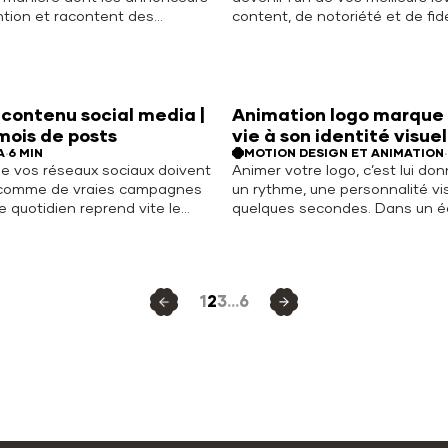
ntion et racontent des
content, de notoriété et de fidé
s un contexte où la publicité
en 2026, se lancer sans stratég
esse plus vite que les autres
revient à parler dans le vide :
centre une part croissante
accrue, exigences éditoriales t
ements, les images et
fortes et nouveaux usages aud
n CGI deviennent un… Read
l’improvisation impossible. Re
 contenu social media |
Animation logo marque
 mois de posts
vie à son identité visuel
A
·
6 MIN
MOTION DESIGN ET ANIMATION
·
e vos réseaux sociaux doivent
Animer votre logo, c’est lui don
s comme de vraies campagnes
un rythme, une personnalité vi
e quotidien reprend vite le
quelques secondes. Dans un 
calendrier de contenu social
digital saturé, une animation 
é, vous publiez de façon
bien pensée attire l’attention,
sans vision globale et avec
histoire et renforce la mémoris
permanente sur les équipes. Un
identité. Loin d’être un gadget,
1
2
3
…
6
 contenu… Read More
devient un pilier… Read More