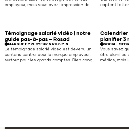
employeur, mais vous avez l’impression de
captent l’atte
partir d’une page blanche. Pourtant, vos
histoires. Dan
enjeux sont bien réels : attirer les bons
digitale progr
profils, fidéliser vos talents, renforcer
médias et con
l’engagement dans un contexte de
des investiss
transformation permanente. La bonne
animations e
Témoignage salarié vidéo | notre
Calendrier
nouvelle ? Une… Read More
More
guide pas-à-pas – Rosad
planifier 3
MARQUE EMPLOYEUR & RH
·
8 MIN
SOCIAL MEDI
Le témoignage salarié vidéo est devenu un
Vous savez qu
contenu central pour la marque employeur,
être planifié
surtout pour les grands comptes. Bien conçu,
médias, mais l
il donne à voir la réalité du terrain, la culture
dessus. Sans 
vécue et la manière dont vos équipes
media structur
parlent de leur travail au quotidien. À la
opportuniste, 
différence d’un film institutionnel,… Read
une pression 
More
calendrier de