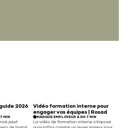
 guide 2026
Vidéo formation interne pour
engager vos équipes | Rosad
7 MIN
MARQUE EMPLOYEUR & RH
·
7 MIN
ensé peut
La vidéo de formation interne s’impose
eviers de brand
aujourd’hui comme un levier majeur pour