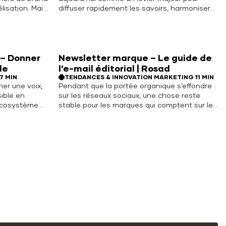
lisation. Mais
diffuser rapidement les savoirs, harmoniser
ie claire
les pratiques et engager durablement les
 concurrence
équipes, notamment dans les grands
oujours plus
groupes multi-sites où les classes
io rendent
présentielles montrent vite leurs limites.
ad More
Vidéo de formation interne : engager vos
 – Donner
Newsletter marque – Le guide de
équipes avec du contenu… Read More
le
l’e-mail éditorial | Rosad
7 MIN
TENDANCES & INNOVATION MARKETING
·
11 MIN
ner une voix,
Pendant que la portée organique s’effondre
sible en
sur les réseaux sociaux, une chose reste
écosystème
stable pour les marques qui comptent sur le
logo marque
long terme : leur base e-mail. Loin d’être un
 raconte votre
canal dépassé, la newsletter de marque est
ation de votre
en train de devenir un véritable média à part
 le logo animé
entière. Non… Read More