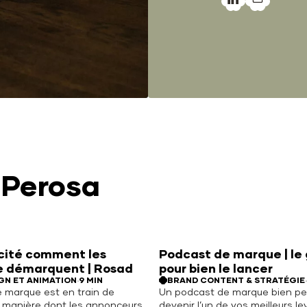
Perosa
icité comment les
Podcast de marque | le
e démarquent | Rosad
pour bien le lancer
GN ET ANIMATION
·
9 MIN
BRAND CONTENT & STRATÉGIE
·
é marque est en train de
Un podcast de marque bien p
a manière dont les annonceurs
devenir l’un de vos meilleurs l